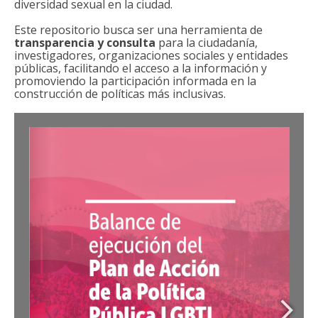
diversidad sexual en la ciudad.
2024
Este repositorio busca ser una herramienta de
2025
transparencia y consulta
para la ciudadanía,
investigadores, organizaciones sociales y entidades
PLAN DE ACCIÓN
públicas, facilitando el acceso a la información y
promoviendo la participación informada en la
construcción de políticas más inclusivas.
DOCUMENTO COMPLETO
PRESENTACIÓN
ESTRATEGIAS
CONSEJO CONSULTIVO LGBTI
MANUAL DE MARCA
NOTICIAS
DOCUMENTOS
GALERÍA