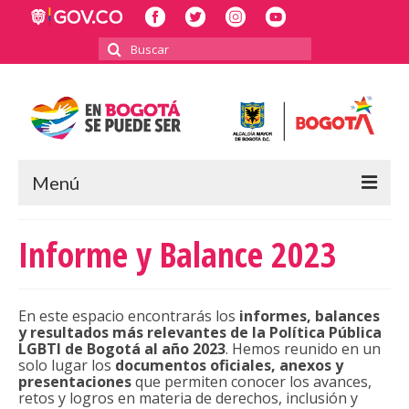
Buscar
por:
Menú
INICIO
Informe y Balance 2023
POLÍTICA PÚBLICA LGBTI
RECTORÍA
En este espacio encontrarás los
informes, balances
y resultados más relevantes de la Política Pública
INFORMES Y BALANCES
LGBTI de Bogotá al año 2023
. Hemos reunido en un
solo lugar los
documentos oficiales, anexos y
presentaciones
que permiten conocer los avances,
2023
retos y logros en materia de derechos, inclusión y