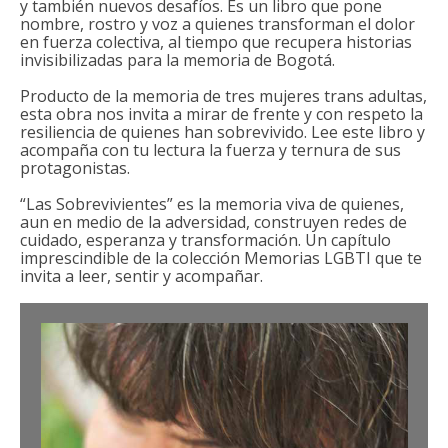
y también nuevos desafíos. Es un libro que pone
2024
nombre, rostro y voz a quienes transforman el dolor
en fuerza colectiva, al tiempo que recupera historias
2025
invisibilizadas para la memoria de Bogotá.
PLAN DE ACCIÓN
Producto de la memoria de tres mujeres trans adultas,
esta obra nos invita a mirar de frente y con respeto la
resiliencia de quienes han sobrevivido. Lee este libro y
DOCUMENTO COMPLETO
acompaña con tu lectura la fuerza y ternura de sus
protagonistas.
PRESENTACIÓN
“Las Sobrevivientes” es la memoria viva de quienes,
ESTRATEGIAS
aun en medio de la adversidad, construyen redes de
cuidado, esperanza y transformación. Un capítulo
imprescindible de la colección Memorias LGBTI que te
CONSEJO CONSULTIVO LGBTI
invita a leer, sentir y acompañar.
MANUAL DE MARCA
NOTICIAS
DOCUMENTOS
GALERÍA