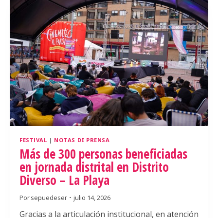
FESTIVAL
|
NOTAS DE PRENSA
Más de 300 personas beneficiadas
en jornada distrital en Distrito
Diverso – La Playa
Por
sepuedeser
julio 14, 2026
Gracias a la articulación institucional, en atención