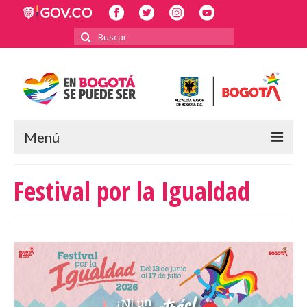
Buscar
por:
Menú
INICIO
Festival por la Igualdad
POLÍTICA PÚBLICA LGBTI
RECTORÍA
INFORMES Y BALANCES
2023