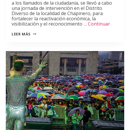
a los llamados de la ciudadanía, se llevó a cabo
una jornada de intervención en el Distrito
Diverso de la localidad de Chapinero, para
fortalecer la reactivación económica, la
visibilización y el reconocimiento …
Continuar
MÁS
LEER MÁS
DE
300
PERSONAS
BENEFICIADAS
EN
JORNADA
DISTRITAL
EN
DISTRITO
DIVERSO
–
LA
PLAYA