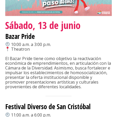
2024
2025
Sábado, 13 de junio
PLAN DE ACCIÓN
Bazar Pride
DOCUMENTO COMPLETO
10:00 a.m. a 3:00 p.m.
PRESENTACIÓN
Theatron
ESTRATEGIAS
El Bazar Pride tiene como objetivo la reactivación
económica de emprendimientos, en articulación con la
CONSEJO CONSULTIVO LGBTI
Cámara de la Diversidad. Asimismo, busca fortalecer e
impulsar los establecimientos de homosocialización,
presentar la oferta institucional disponible y
MANUAL DE MARCA
promover presentaciones artísticas y culturales
provenientes de diferentes localidades.
NOTICIAS
DOCUMENTOS
Festival Diverso de San Cristóbal
GALERÍA
11:00 a.m. a 6:00 p.m.