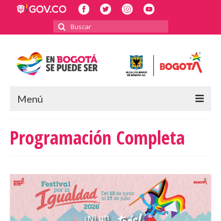
Buscar
por:
Menú
INICIO
Programación Completa
POLÍTICA PÚBLICA LGBTI
RECTORÍA
INFORMES Y BALANCES
2023