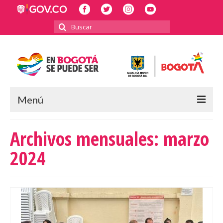
Buscar
por:
Menú
INICIO
Archivos mensuales: marzo
POLÍTICA PÚBLICA LGBTI
2024
RECTORÍA
INFORMES Y BALANCES
2023