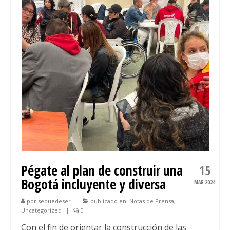
2024
2025
PLAN DE ACCIÓN
DOCUMENTO COMPLETO
PRESENTACIÓN
ESTRATEGIAS
CONSEJO CONSULTIVO LGBTI
MANUAL DE MARCA
Pégate al plan de construir una
15
NOTICIAS
Bogotá incluyente y diversa
MAR 2024
DOCUMENTOS
por
sepuedeser
|
publicado en:
Notas de Prensa
,
Uncategorized
|
0
GALERÍA
Con el fin de orientar la construcción de las