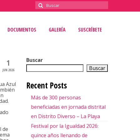
Buscar
por:
DOCUMENTOS
GALERÍA
SUSCRÍBETE
Buscar
1
Buscar
JUN 2026
Recent Posts
ua Azul
ambién
un
Más de 300 personas
dad.
beneficiadas en jornada distrital
sado
en Distrito Diverso – La Playa
Festival por la Igualdad 2026:
l de
 lema
quince años llenando de