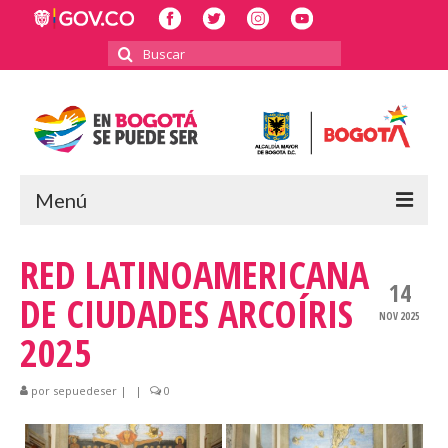
Buscar
por:
Menú
INICIO
RED LATINOAMERICANA
14
POLÍTICA PÚBLICA LGBTI
DE CIUDADES ARCOÍRIS
NOV 2025
2025
RECTORÍA
INFORMES Y BALANCES
por
sepuedeser
|
|
0
2023