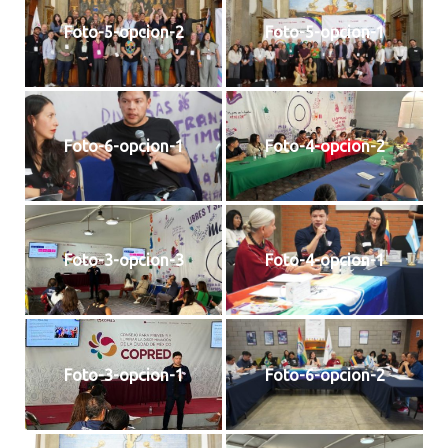
2024
Foto-5-opcion-2
Foto-5-opcion-1
2025
PLAN DE ACCIÓN
DOCUMENTO COMPLETO
Foto-6-opcion-1
Foto-4-opcion-2
PRESENTACIÓN
ESTRATEGIAS
CONSEJO CONSULTIVO LGBTI
Foto-3-opcion-3
Foto-4-opcion-1
MANUAL DE MARCA
NOTICIAS
Foto-3-opcion-1
Foto-6-opcion-2
DOCUMENTOS
GALERÍA