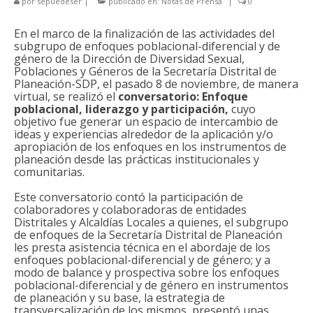
por
sepuedeser
|
publicado en:
Notas de Prensa
|
0
2024
En el marco de la finalización de las actividades del
2025
subgrupo de enfoques poblacional-diferencial y de
género de la Dirección de Diversidad Sexual,
PLAN DE ACCIÓN
Poblaciones y Géneros de la Secretaría Distrital de
Planeación-SDP, el pasado 8 de noviembre, de manera
DOCUMENTO COMPLETO
virtual, se realizó el
conversatorio: Enfoque
poblacional, liderazgo y participación,
cuyo
objetivo fue generar un espacio de intercambio de
PRESENTACIÓN
ideas y experiencias alrededor de la aplicación y/o
apropiación de los enfoques en los instrumentos de
ESTRATEGIAS
planeación desde las prácticas institucionales y
comunitarias.
CONSEJO CONSULTIVO LGBTI
Este conversatorio contó la participación de
colaboradores y colaboradoras de entidades
MANUAL DE MARCA
Distritales y Alcaldías Locales a quienes, el subgrupo
de enfoques de la Secretaría Distrital de Planeación
NOTICIAS
les presta asistencia técnica en el abordaje de los
enfoques poblacional-diferencial y de género; y a
DOCUMENTOS
modo de balance y prospectiva sobre los enfoques
poblacional-diferencial y de género en instrumentos
GALERÍA
de planeación y su base, la estrategia de
transversalización de los mismos, presentó unas