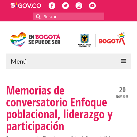
Buscar
por:
Menú
INICIO
Memorias de
20
POLÍTICA PÚBLICA LGBTI
conversatorio Enfoque
NOV 2023
RECTORÍA
poblacional, liderazgo y
INFORMES Y BALANCES
participación
2023